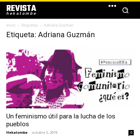
REVISTA
hekatombe
Inicio
Etiquetas
Adriana Guzmán
Etiqueta: Adriana Guzmán
Un feminismo útil para la lucha de los
pueblos
Hekatombe
-
octubre 2, 2019
0