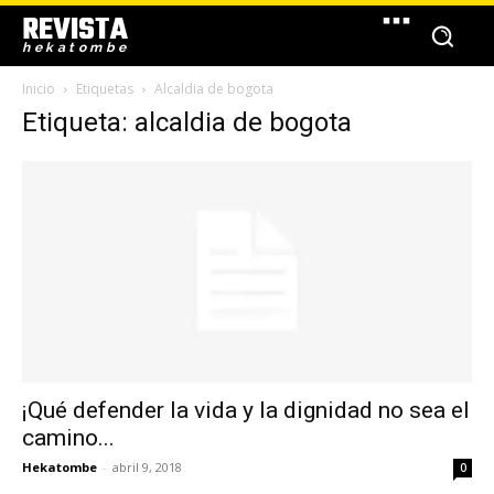
REVISTA
hekatombe
Inicio
Etiquetas
Alcaldia de bogota
Etiqueta: alcaldia de bogota
¡Qué defender la vida y la dignidad no sea el
camino...
Hekatombe
-
abril 9, 2018
0