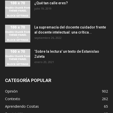
¿Qué tan calle eres?
julio 19, 2019
La supremacía del docente cuidador frente
al docente intelectual: una crítica...
septiembre 26, 2022
‘Sobre la lectura’ un texto de Estanislao
Zuleta
enero 20, 2021
CATEGORÍA POPULAR
Opinión
902
Contexto
262
Aprendiendo Cositas
65