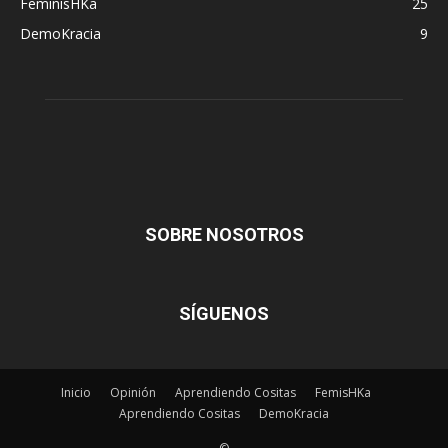
FeminisHKa
25
DemoKracia
9
SOBRE NOSOTROS
SÍGUENOS
Inicio
Opinión
Aprendiendo Cositas
FemisHKa
Aprendiendo Cositas
DemoKracia