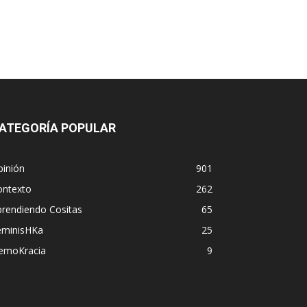
ATEGORÍA POPULAR
pinión
901
ontexto
262
prendiendo Cositas
65
eminisHKa
25
emoKracia
9