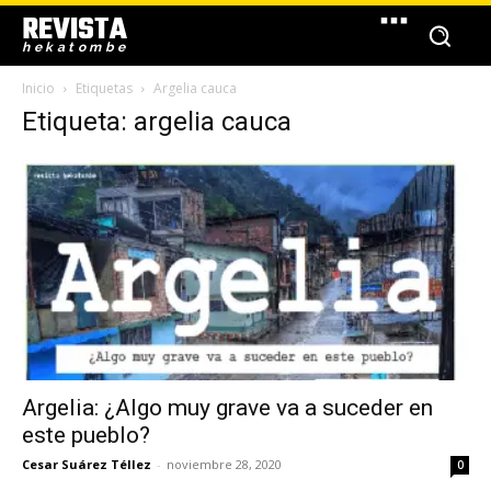
REVISTA
hekatombe
Inicio
Etiquetas
Argelia cauca
Etiqueta: argelia cauca
Argelia: ¿Algo muy grave va a suceder en
este pueblo?
Cesar Suárez Téllez
-
noviembre 28, 2020
0