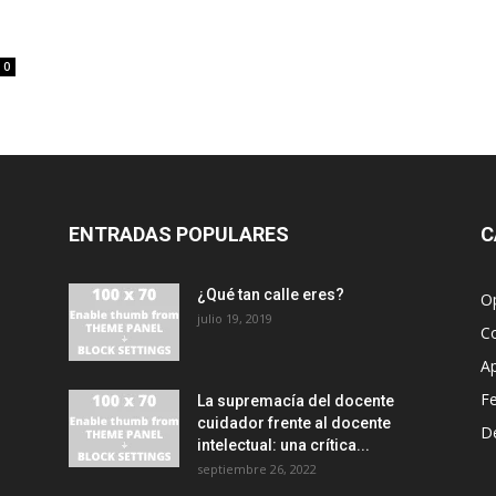
0
ENTRADAS POPULARES
C
¿Qué tan calle eres?
O
julio 19, 2019
C
A
F
La supremacía del docente
cuidador frente al docente
D
intelectual: una crítica...
septiembre 26, 2022