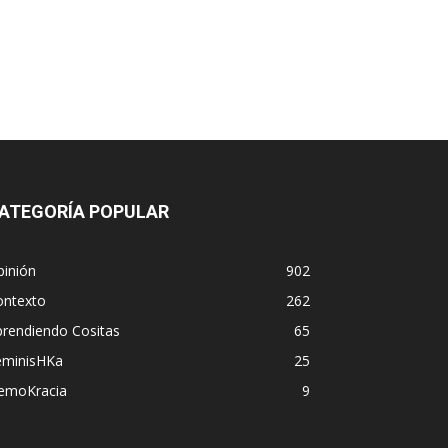
ATEGORÍA POPULAR
pinión
902
ontexto
262
prendiendo Cositas
65
eminisHKa
25
emoKracia
9