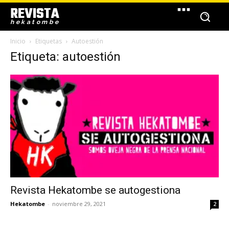
REVISTA
hekatombe
Inicio
Etiquetas
Autoestión
Etiqueta: autoestión
Revista Hekatombe se autogestiona
Hekatombe
-
noviembre 29, 2021
2