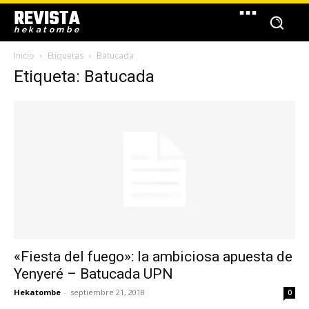
REVISTA
hekatombe
Inicio
Etiquetas
Batucada
Etiqueta: Batucada
«Fiesta del fuego»: la ambiciosa apuesta de
Yenyeré – Batucada UPN
Hekatombe
-
septiembre 21, 2018
0