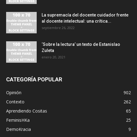
La supremacía del docente cuidador frente
al docente intelectual: una crítica...
septiembre 26, 2022
‘Sobre la lectura’ un texto de Estanislao
Zuleta
enero 20, 2021
CATEGORÍA POPULAR
Opinión
902
Contexto
262
Aprendiendo Cositas
65
FeminisHKa
25
DemoKracia
9