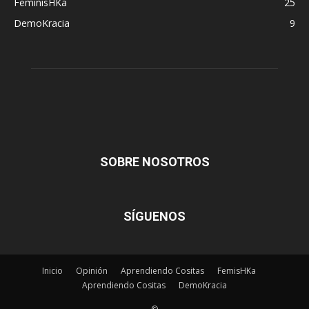
FeminisHKa
25
DemoKracia
9
SOBRE NOSOTROS
SÍGUENOS
Inicio
Opinión
Aprendiendo Cositas
FemisHKa
Aprendiendo Cositas
DemoKracia