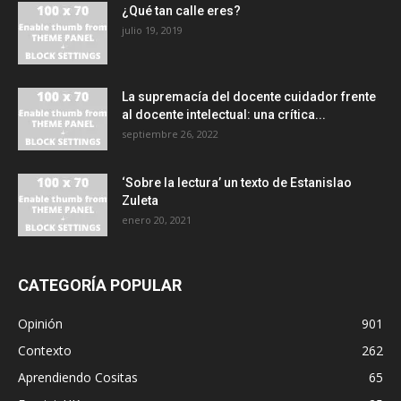
¿Qué tan calle eres?
julio 19, 2019
La supremacía del docente cuidador frente
al docente intelectual: una crítica...
septiembre 26, 2022
‘Sobre la lectura’ un texto de Estanislao
Zuleta
enero 20, 2021
CATEGORÍA POPULAR
Opinión
901
Contexto
262
Aprendiendo Cositas
65