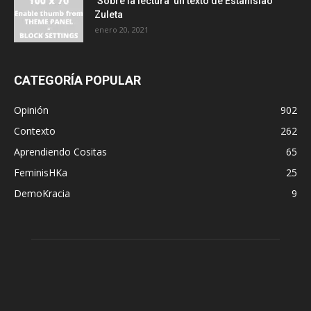
‘Sobre la lectura’ un texto de Estanislao
Zuleta
enero 20, 2021
CATEGORÍA POPULAR
Opinión
902
Contexto
262
Aprendiendo Cositas
65
FeminisHKa
25
DemoKracia
9