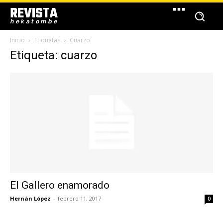
REVISTA
hekatombe
Inicio
Etiquetas
Cuarzo
Etiqueta: cuarzo
El Gallero enamorado
Hernán López
-
febrero 11, 2017
0