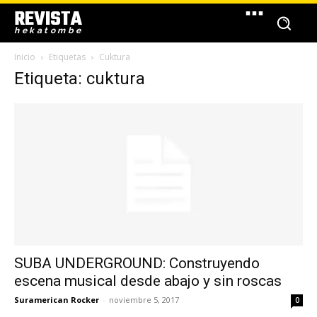
REVISTA
hekatombe
Inicio
Etiquetas
Cuktura
Etiqueta: cuktura
SUBA UNDERGROUND: Construyendo
escena musical desde abajo y sin roscas
Suramerican Rocker
-
noviembre 5, 2017
0