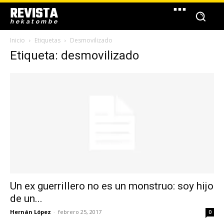
REVISTA
hekatombe
Inicio
Etiquetas
Desmovilizado
Etiqueta: desmovilizado
Un ex guerrillero no es un monstruo: soy hijo
de un...
Hernán López
-
febrero 25, 2017
0