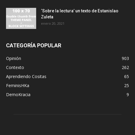
‘Sobre la lectura’ un texto de Estanislao
Zuleta
enero 20, 2021
CATEGORÍA POPULAR
Opinión
903
Contexto
262
Aprendiendo Cositas
65
FeminisHKa
25
DemoKracia
9