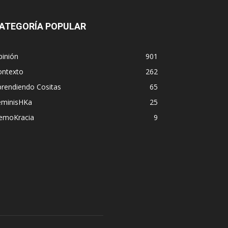
ATEGORÍA POPULAR
pinión
901
ontexto
262
prendiendo Cositas
65
eminisHKa
25
emoKracia
9