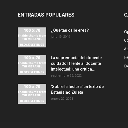
ENTRADAS POPULARES
C
¿Qué tan calle eres?
O
julio 19, 2019
C
A
F
La supremacía del docente
cuidador frente al docente
D
intelectual: una crítica...
septiembre 26, 2022
‘Sobre la lectura’ un texto de
Estanislao Zuleta
enero 20, 2021