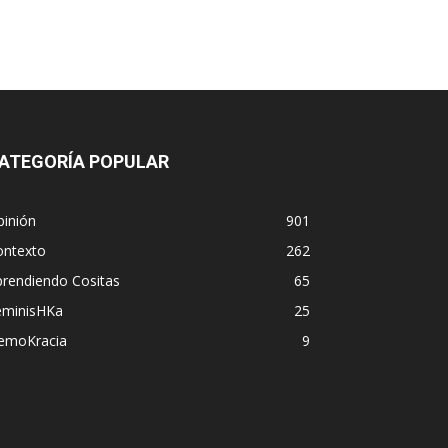
ATEGORÍA POPULAR
pinión
901
ontexto
262
prendiendo Cositas
65
eminisHKa
25
emoKracia
9