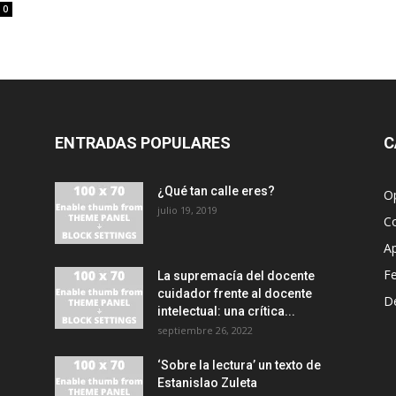
0
ENTRADAS POPULARES
C
¿Qué tan calle eres?
O
julio 19, 2019
C
A
F
La supremacía del docente
cuidador frente al docente
D
intelectual: una crítica...
septiembre 26, 2022
‘Sobre la lectura’ un texto de
Estanislao Zuleta