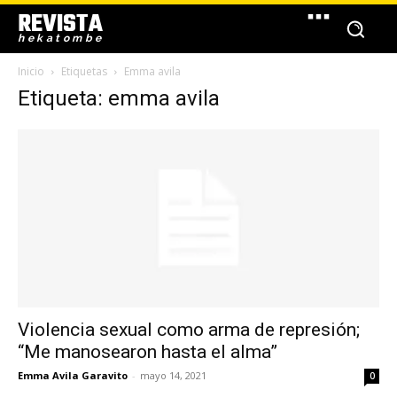
REVISTA
hekatombe
Inicio
Etiquetas
Emma avila
Etiqueta: emma avila
Violencia sexual como arma de represión;
“Me manosearon hasta el alma”
Emma Avila Garavito
-
mayo 14, 2021
0