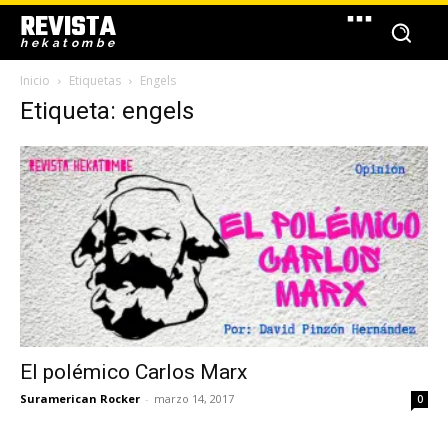
REVISTA
hekatombe
Inicio
Etiquetas
Engels
Etiqueta: engels
El polémico Carlos Marx
Suramerican Rocker
-
marzo 14, 2017
0