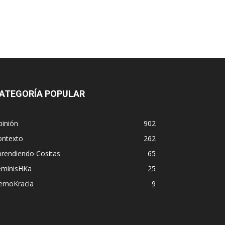
ATEGORÍA POPULAR
pinión
902
ontexto
262
prendiendo Cositas
65
eminisHKa
25
emoKracia
9