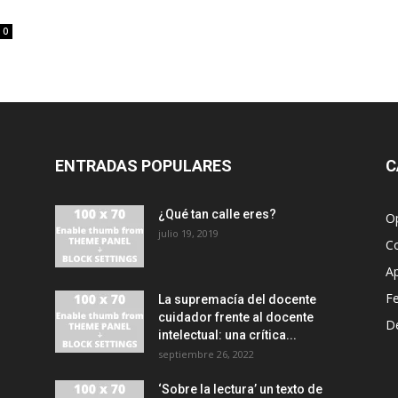
0
ENTRADAS POPULARES
C
¿Qué tan calle eres?
O
julio 19, 2019
C
A
F
La supremacía del docente
cuidador frente al docente
D
intelectual: una crítica...
septiembre 26, 2022
‘Sobre la lectura’ un texto de