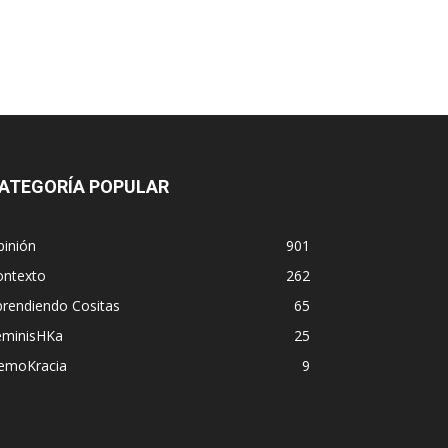
ATEGORÍA POPULAR
pinión
901
ontexto
262
prendiendo Cositas
65
eminisHKa
25
emoKracia
9