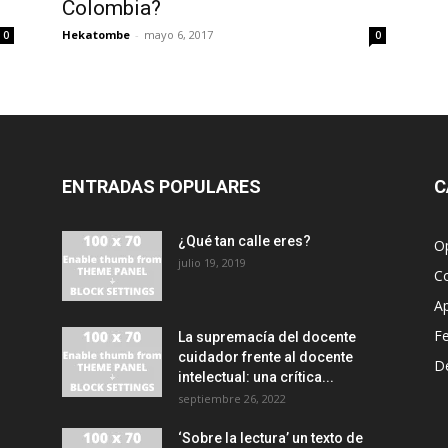
Colombia?
Hekatombe
-
mayo 6, 2017
0
0
ENTRADAS POPULARES
C
¿Qué tan calle eres?
O
julio 19, 2019
C
A
F
La supremacía del docente
cuidador frente al docente
D
intelectual: una crítica...
septiembre 26, 2022
‘Sobre la lectura’ un texto de