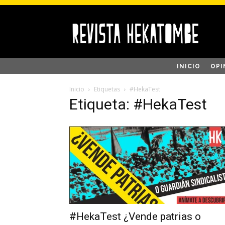
INICIO
OPI
Inicio
Etiquetas
#HekaTest
Etiqueta: #HekaTest
#HekaTest ¿Vende patrias o