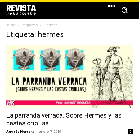
REVISTA
hekatombe
Inicio
Etiquetas
Hermes
Etiqueta: hermes
La parranda verraca. Sobre Hermes y las
castas criollas
Andrés Herrera
-
enero 7, 2019
0