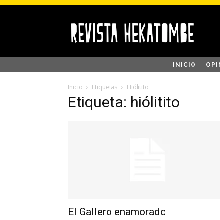
INICIO
OPI
Inicio
Etiquetas
Hiólitito
Etiqueta: hiólitito
El Gallero enamorado