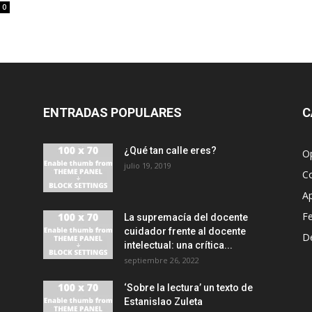
0
ENTRADAS POPULARES
C
¿Qué tan calle eres?
O
julio 19, 2019
C
A
F
La supremacía del docente
cuidador frente al docente
D
intelectual: una crítica...
septiembre 26, 2022
‘Sobre la lectura’ un texto de
Estanislao Zuleta