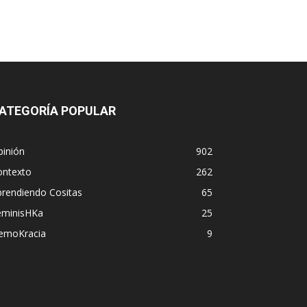
ATEGORÍA POPULAR
pinión
902
ontexto
262
prendiendo Cositas
65
eminisHKa
25
emoKracia
9