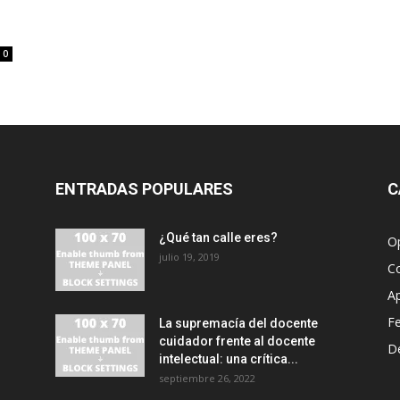
0
ENTRADAS POPULARES
C
¿Qué tan calle eres?
O
julio 19, 2019
C
A
F
La supremacía del docente
cuidador frente al docente
D
intelectual: una crítica...
septiembre 26, 2022