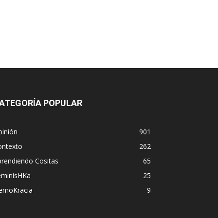
ATEGORÍA POPULAR
pinión
901
ontexto
262
prendiendo Cositas
65
eminisHKa
25
emoKracia
9