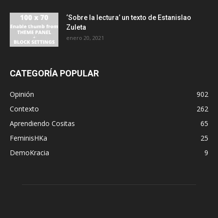
‘Sobre la lectura’ un texto de Estanislao
Zuleta
enero 20, 2021
CATEGORÍA POPULAR
Opinión
902
Contexto
262
Aprendiendo Cositas
65
FeminisHKa
25
DemoKracia
9