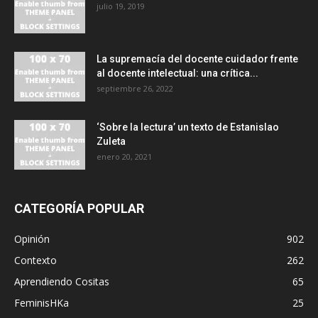
julio 19, 2019
La supremacía del docente cuidador frente
al docente intelectual: una crítica...
septiembre 26, 2022
‘Sobre la lectura’ un texto de Estanislao
Zuleta
enero 20, 2021
CATEGORÍA POPULAR
Opinión
902
Contexto
262
Aprendiendo Cositas
65
FeminisHKa
25