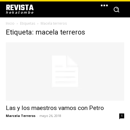
REVISTA
hekatombe
Inicio
Etiquetas
Macela terreros
Etiqueta: macela terreros
Las y los maestros vamos con Petro
Marcela Terreros
-
mayo 26, 2018
1