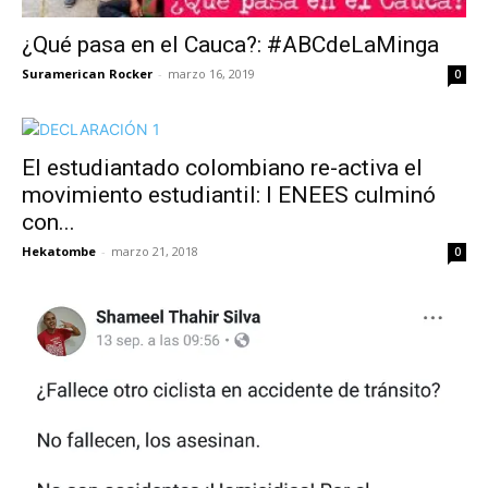
¿Qué pasa en el Cauca?: #ABCdeLaMinga
Suramerican Rocker
-
marzo 16, 2019
0
El estudiantado colombiano re-activa el
movimiento estudiantil: I ENEES culminó
con...
Hekatombe
-
marzo 21, 2018
0