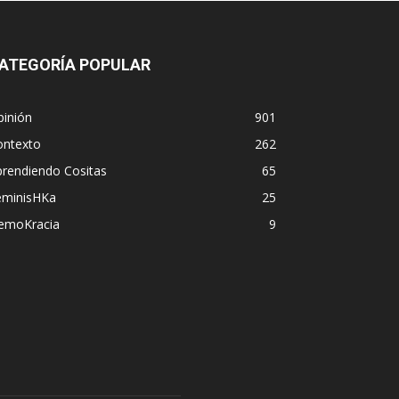
ATEGORÍA POPULAR
pinión
901
ontexto
262
prendiendo Cositas
65
eminisHKa
25
emoKracia
9