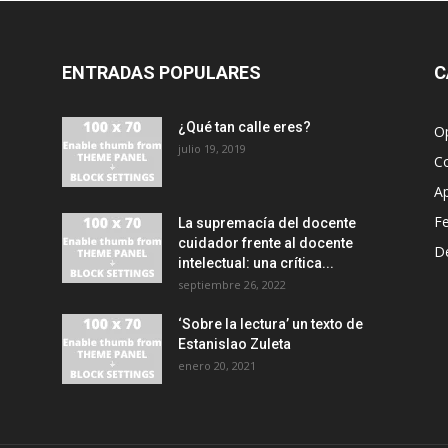
ENTRADAS POPULARES
C
¿Qué tan calle eres?
O
julio 19, 2019
C
A
F
La supremacía del docente
cuidador frente al docente
D
intelectual: una crítica...
septiembre 26, 2022
‘Sobre la lectura’ un texto de
Estanislao Zuleta
enero 20, 2021