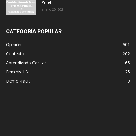
Zuleta
enero 20, 2021
CATEGORÍA POPULAR
Opinión
901
Contexto
262
Aprendiendo Cositas
65
FeminisHKa
25
DemoKracia
9