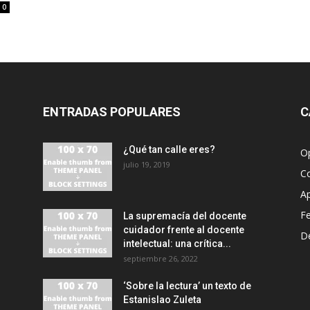
0
ENTRADAS POPULARES
C
¿Qué tan calle eres?
O
julio 19, 2019
C
A
F
La supremacía del docente
cuidador frente al docente
D
intelectual: una crítica...
septiembre 26, 2022
‘Sobre la lectura’ un texto de
Estanislao Zuleta