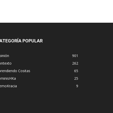
ATEGORÍA POPULAR
pinión
901
ontexto
262
prendiendo Cositas
65
eminisHKa
25
emoKracia
9