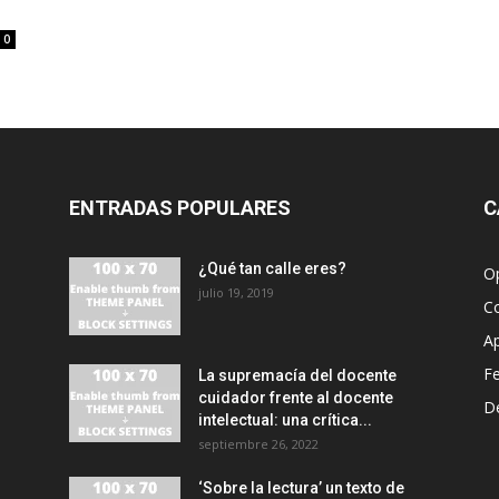
0
ENTRADAS POPULARES
C
¿Qué tan calle eres?
O
julio 19, 2019
C
A
F
La supremacía del docente
cuidador frente al docente
D
intelectual: una crítica...
septiembre 26, 2022
‘Sobre la lectura’ un texto de