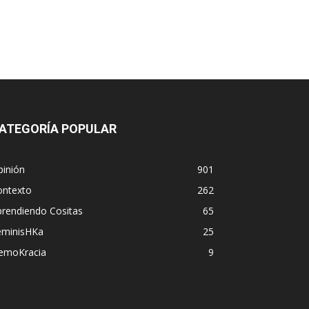
ATEGORÍA POPULAR
pinión
901
ontexto
262
prendiendo Cositas
65
eminisHKa
25
emoKracia
9