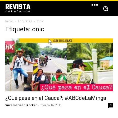
REVISTA
hekatombe
Inicio
Etiquetas
Onic
Etiqueta: onic
¿Qué pasa en el Cauca?: #ABCdeLaMinga
Suramerican Rocker
-
marzo 16, 2019
0