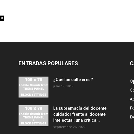
o
0
ENTRADAS POPULARES
C
¿Qué tan calle eres?
O
julio 19, 2019
C
A
F
La supremacía del docente
cuidador frente al docente
D
intelectual: una crítica...
septiembre 26, 2022