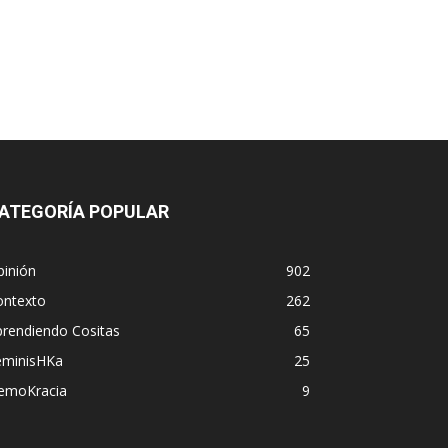
ATEGORÍA POPULAR
pinión
902
ontexto
262
prendiendo Cositas
65
eminisHKa
25
emoKracia
9