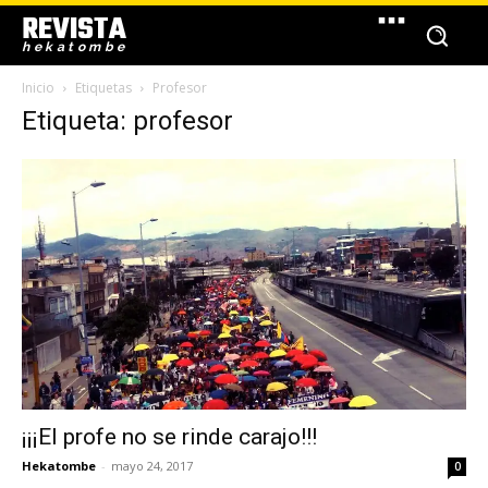
REVISTA
hekatombe
Inicio
Etiquetas
Profesor
Etiqueta: profesor
¡¡¡El profe no se rinde carajo!!!
Hekatombe
-
mayo 24, 2017
0