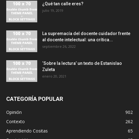
¿Qué tan calle eres?
julio 19, 2019
La supremacía del docente cuidador frente
al docente intelectual: una crítica...
septiembre 26, 2022
‘Sobre la lectura’ un texto de Estanislao
Zuleta
enero 20, 2021
CATEGORÍA POPULAR
Opinión
902
Contexto
262
Aprendiendo Cositas
65