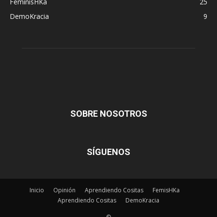
FeminisHKa
25
DemoKracia
9
SOBRE NOSOTROS
SÍGUENOS
Inicio
Opinión
Aprendiendo Cositas
FemisHKa
Aprendiendo Cositas
DemoKracia