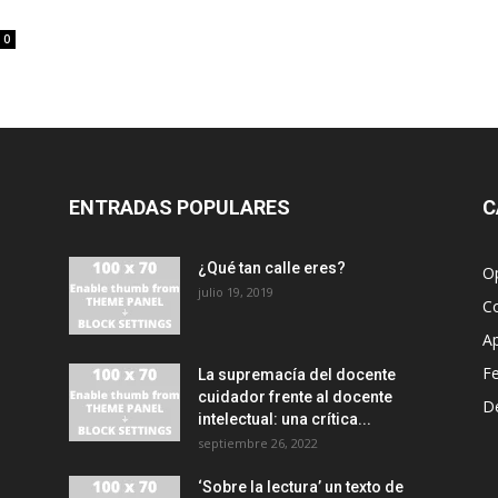
0
ENTRADAS POPULARES
C
¿Qué tan calle eres?
O
julio 19, 2019
C
A
F
La supremacía del docente
cuidador frente al docente
D
intelectual: una crítica...
septiembre 26, 2022
‘Sobre la lectura’ un texto de