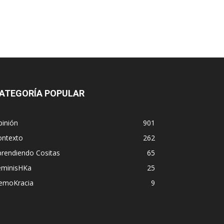
ATEGORÍA POPULAR
pinión
901
ontexto
262
prendiendo Cositas
65
eminisHKa
25
emoKracia
9