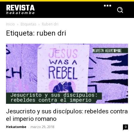
REVISTA
hekatombe
Inicio
Etiquetas
Ruben dri
Etiqueta: ruben dri
Jesucristo y sus discípulos: rebeldes contra
el imperio romano
Hekatombe
-
marzo 29, 2018
0