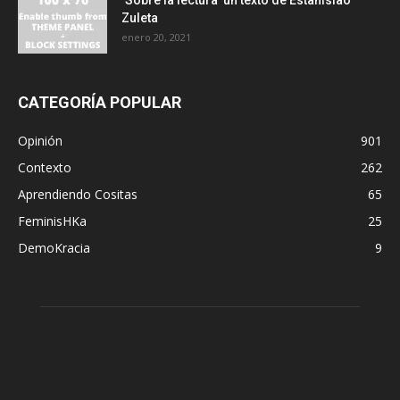
‘Sobre la lectura’ un texto de Estanislao
Zuleta
enero 20, 2021
CATEGORÍA POPULAR
Opinión
901
Contexto
262
Aprendiendo Cositas
65
FeminisHKa
25
DemoKracia
9