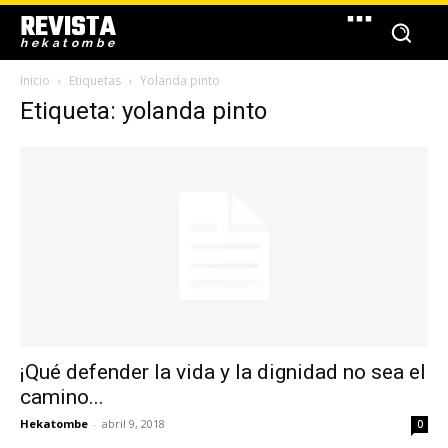
REVISTA
hekatombe
Inicio
Etiquetas
Yolanda pinto
Etiqueta: yolanda pinto
¡Qué defender la vida y la dignidad no sea el
camino...
Hekatombe
-
abril 9, 2018
0