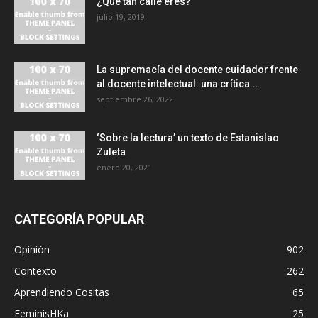
¿Qué tan calle eres?
julio 19, 2019
La supremacía del docente cuidador frente
al docente intelectual: una crítica...
septiembre 26, 2022
‘Sobre la lectura’ un texto de Estanislao
Zuleta
enero 20, 2021
CATEGORÍA POPULAR
Opinión
902
Contexto
262
Aprendiendo Cositas
65
FeminisHKa
25