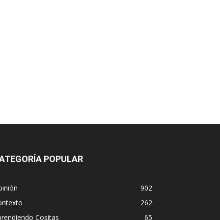
ATEGORÍA POPULAR
pinión
902
ontexto
262
prendiendo Cositas
65