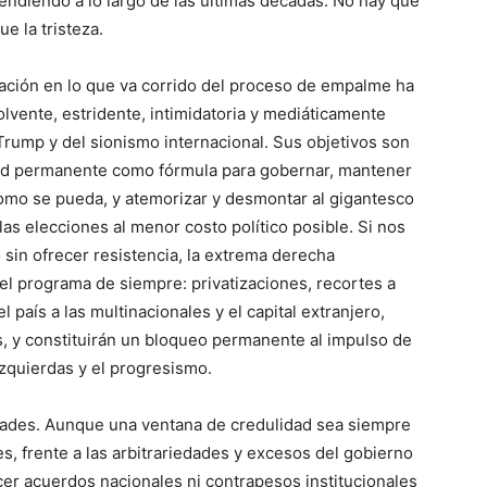
ndiendo a lo largo de las últimas décadas. No hay que
e la tristeza.
ación en lo que va corrido del proceso de empalme ha
olvente, estridente, intimidatoria y mediáticamente
Trump y del sionismo internacional. Sus objetivos son
ad permanente como fórmula para gobernar, mantener
como se pueda, y atemorizar y desmontar al gigantesco
as elecciones al menor costo político posible. Si nos
sin ofrecer resistencia, la extrema derecha
 el programa de siempre: privatizaciones, recortes a
 país a las multinacionales y el capital extranjero,
s, y constituirán un bloqueo permanente al impulso de
izquierdas y el progresismo.
uidades. Aunque una ventana de credulidad sea siempre
s, frente a las arbitrariedades y excesos del gobierno
cer acuerdos nacionales ni contrapesos institucionales