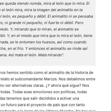
se queda viendo nomás, mira al león que lo mira. El 
el león mira, mira la imagen del animalito en la 
l león, es pequeño y débil. El animalito ni se pensaba 
o, ni grande ni pequeño, ni fuerte ni débil. Pero 
iedo. Y, mirando que lo miran, el animalito se 
l. Y, en el miedo que mira que lo mira el león, tiene 
 nada, se le entumen los huesos, así como cuando 
e, en el frío. Y entonces el animalito se rinde así 
pena. Así mata el león. Mata mirando".
os hemos sentido como el animalito de la historia de
o relato el subcomandante Marcos. Nos debatimos entre
e no ver alternativas claras. ¿Y ahora qué sigue? Nos
odas. Todas esas emociones son políticas, todas
as tenemos que salir decididos a activar una
un futuro para el proyecto de país que con tanto