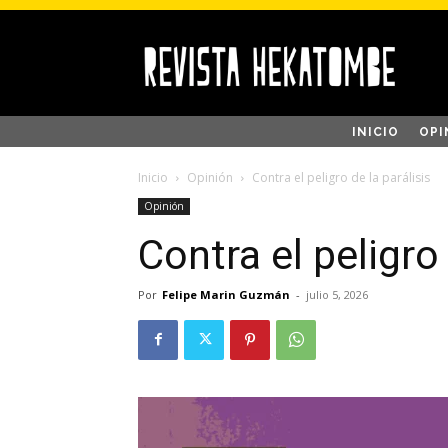
INICIO
OPI
Inicio
Opinión
Contra el peligro de la parálisis
Opinión
Contra el peligro 
Por
Felipe Marin Guzmán
-
julio 5, 2026