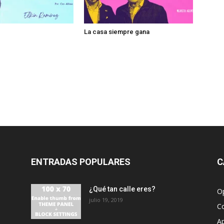
La casa siempre gana
ENTRADAS POPULARES
C
¿Qué tan calle eres?
O
julio 19, 2019
C
A