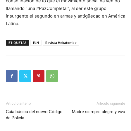
consolidación de lo que el movimiento social ha venido
llamando “una #PazCompleta “, al ser este grupo
insurgente el segundo en armas y antigüedad en América
Latina.
ETIQUETAS
ELN
Revista Hekatombe
Artículo anterior
Artículo siguiente
Guía básica del nuevo Código
Madre siempre alegre y viva
de Policía