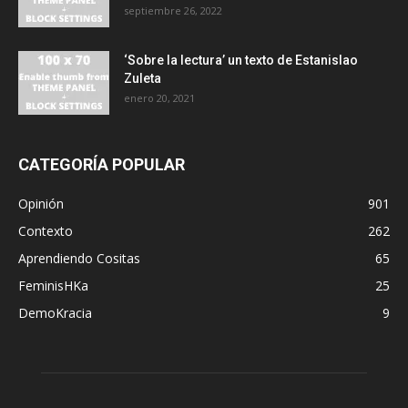
septiembre 26, 2022
‘Sobre la lectura’ un texto de Estanislao
Zuleta
enero 20, 2021
CATEGORÍA POPULAR
Opinión
901
Contexto
262
Aprendiendo Cositas
65
FeminisHKa
25
DemoKracia
9