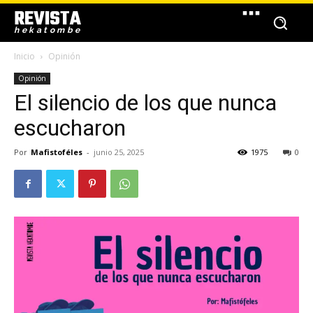
REVISTA
hekatombe
Inicio
Opinión
Opinión
El silencio de los que nunca
escucharon
Por
Mafistoféles
-
junio 25, 2025
1975
0