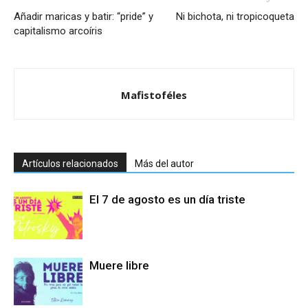
Añadir maricas y batir: “pride” y
Ni bichota, ni tropicoqueta
capitalismo arcoíris
Mafistoféles
Artículos relacionados
Más del autor
El 7 de agosto es un día triste
Muere libre