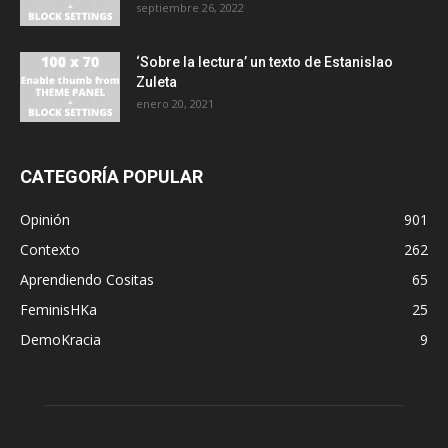
septiembre 26, 2022
‘Sobre la lectura’ un texto de Estanislao
Zuleta
enero 20, 2021
CATEGORÍA POPULAR
Opinión
901
Contexto
262
Aprendiendo Cositas
65
FeminisHKa
25
DemoKracia
9