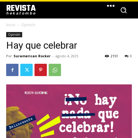
REVISTA
hekatombe
Inicio
Opinión
Opinión
Hay que celebrar
Por
Suramerican Rocker
-
agosto 4, 2025
2151
0