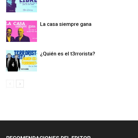
La casa siempre gana
¿Quién es el t3rrorista?