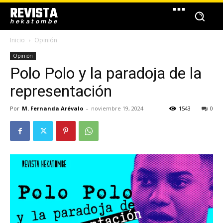
REVISTA
hekatombe
Inicio
Opinión
Opinión
Polo Polo y la paradoja de la
representación
Por
M. Fernanda Arévalo
-
noviembre 19, 2024
1543
0