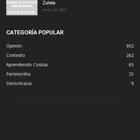
Zuleta
enero 20, 2021
CATEGORÍA POPULAR
Opinión
902
Contexto
262
Aprendiendo Cositas
65
FeminisHKa
25
DemoKracia
9