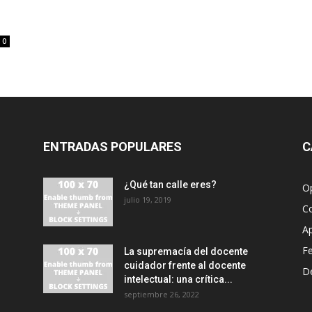
0
ENTRADAS POPULARES
C
¿Qué tan calle eres?
O
julio 19, 2019
C
A
F
La supremacía del docente
cuidador frente al docente
D
intelectual: una crítica...
septiembre 26, 2022