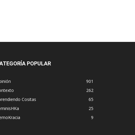
ATEGORÍA POPULAR
pinión
901
ontexto
262
prendiendo Cositas
65
eminisHKa
25
emoKracia
9