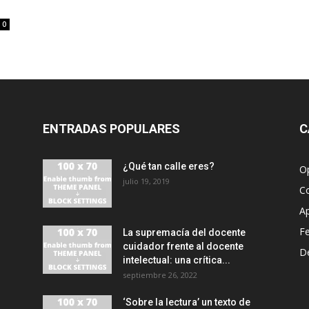
0
ENTRADAS POPULARES
C
¿Qué tan calle eres?
O
julio 19, 2019
C
A
F
La supremacía del docente
cuidador frente al docente
D
intelectual: una crítica...
septiembre 26, 2022
‘Sobre la lectura’ un texto de