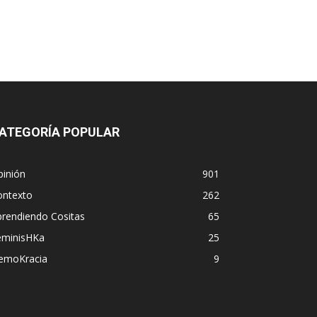
ATEGORÍA POPULAR
pinión
901
ontexto
262
prendiendo Cositas
65
eminisHKa
25
emoKracia
9