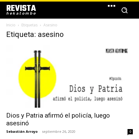
REVISTA
hekatombe
Inicio
Etiquetas
Asesino
Etiqueta: asesino
Dios y Patria afirmó el policía, luego
asesinó
Sebastián Arroyo
-
septiembre 26, 2020
0